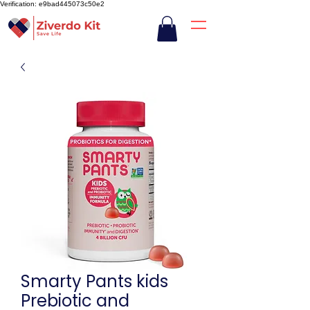
Verification: e9bad445073c50e2
Smarty Pants kids
Prebiotic and