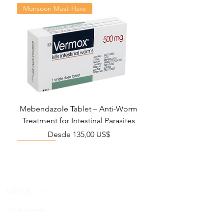
Monsoon Must-Have
Mebendazole Tablet – Anti-Worm
Treatment for Intestinal Parasites
Precio de oferta
Desde
135,00 US$
Monsoon Must-Have
Viral Defense
Viral Defense
Viral Defense
Metabolic Boost
Viral Defense
Health Management
Wellness
USD ($)
Kit de Ziverdo
Blog