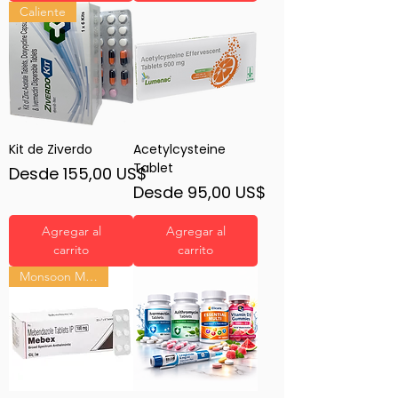
Caliente
Kit de Ziverdo
Acetylcysteine
Tablet
Precio de oferta
Desde
155,00 US$
Precio de oferta
Desde
95,00 US$
Agregar al
Agregar al
carrito
carrito
Monsoon Must-Have