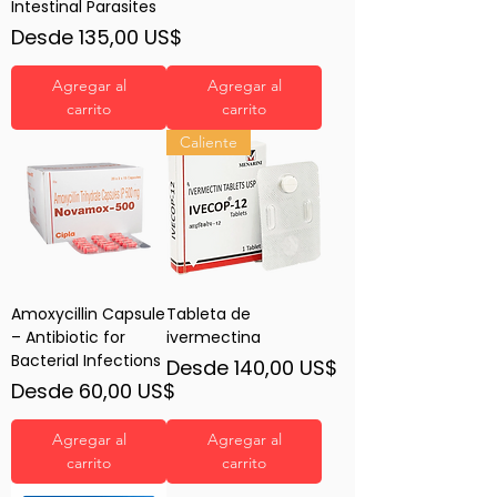
Intestinal Parasites
Precio de oferta
Desde
135,00 US$
Agregar al
Agregar al
carrito
carrito
Caliente
Amoxycillin Capsule
Tableta de
– Antibiotic for
ivermectina
Bacterial Infections
Precio de oferta
Desde
140,00 US$
Precio de oferta
Desde
60,00 US$
Agregar al
Agregar al
carrito
carrito