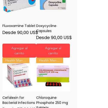
Fluvoxamine Tablet
Doxycycline
Capsules
Precio de oferta
Desde
90,00 US$
Precio de oferta
Desde
90,00 US$
Agregar al
Agregar al
carrito
carrito
Health Management
Health Management
Cefalexin for
Chloroquine
Bacterial Infections
Phosphate 250 mg
Tablets