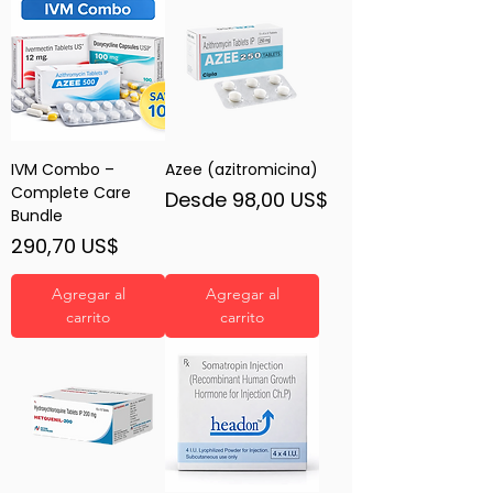
IVM Combo –
Azee (azitromicina)
Complete Care
Precio de oferta
Desde
98,00 US$
Bundle
Precio
290,70 US$
Agregar al
Agregar al
carrito
carrito