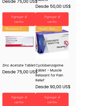
Precio de oferta
Desde
75,00 US$
Precio de oferta
Desde
50,00 US$
Agregar al
Agregar al
carrito
carrito
Monsoon Shield
Health Management
Zinc Acetate Tablet
Cyclobenzaprine
Tablet – Muscle
Precio de oferta
Desde
75,00 US$
Relaxant for Pain
Relief
Precio de oferta
Desde
90,00 US$
Agregar al
Agregar al
carrito
carrito