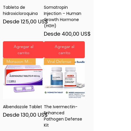
Tableta de
Somatropin
hidroxicloroquina
Injection – Human
Growth Hormone
Precio de oferta
Desde
125,00 US$
(HGH)
Precio de oferta
Desde
400,00 US$
Agregar al
Agregar al
carrito
carrito
Monsoon Must-Have
Viral Defense
Albendazole Tablet
The Ivermectin-
Enhanced
Precio de oferta
Desde
130,00 US$
Pathogen Defense
Kit