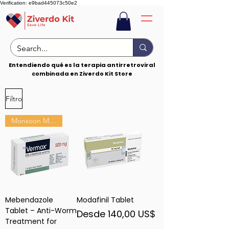
Verification: e9bad445073c50e2
Entendiendo qué es la terapia antirretroviral
combinada en Ziverdo Kit Store
Filtro
Monsoon Must-Have
Mebendazole
Modafinil Tablet
Tablet – Anti-Worm
Precio de oferta
Desde
140,00 US$
Treatment for