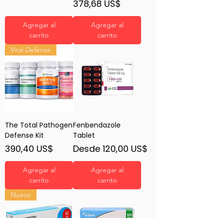
Precio
378,68 US$
Agregar al
Agregar al
carrito
carrito
Viral Defense
The Total Pathogen
Fenbendazole
Defense Kit
Tablet
Precio
Precio de oferta
390,40 US$
Desde
120,00 US$
Agregar al
Agregar al
carrito
carrito
Nuevo