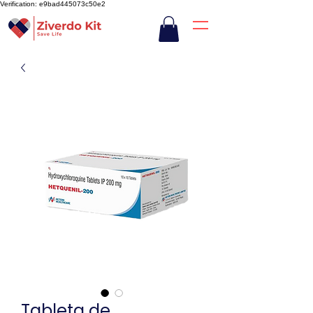
Verification: e9bad445073c50e2
Tableta de