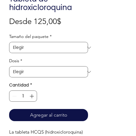
hidroxicloroquina
Precio
Desde
125,00$
de
Tamaño del paquete
*
oferta
Dosis
*
Cantidad
*
Agregar al carrito
La tableta HCQS (hidroxicloroquina)