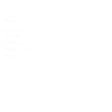
USD ($)
Kit de Ziverdo
Blog
Ivermectina
FAQ's
Azitromicina
About Us
Hidroxicloroquina
Prescription
FabiFlu
Place an Order
Plaquenil
Nuestra historia
Términos y Condiciones
Política de devolución y
reembolso
Política de la tienda
Política de cancelación