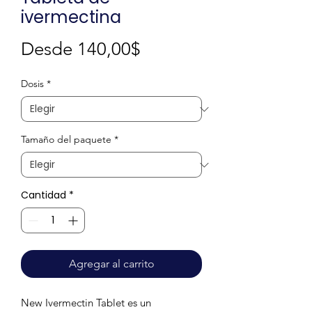
ivermectina
Precio
Desde
140,00$
de
Dosis
*
oferta
Tamaño del paquete
*
Cantidad
*
Agregar al carrito
New Ivermectin Tablet es un