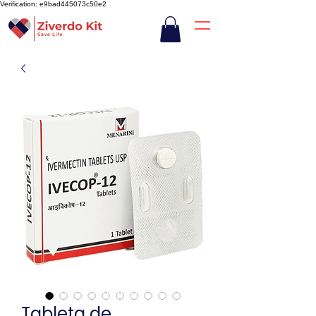
Verification: e9bad445073c50e2
Tableta de