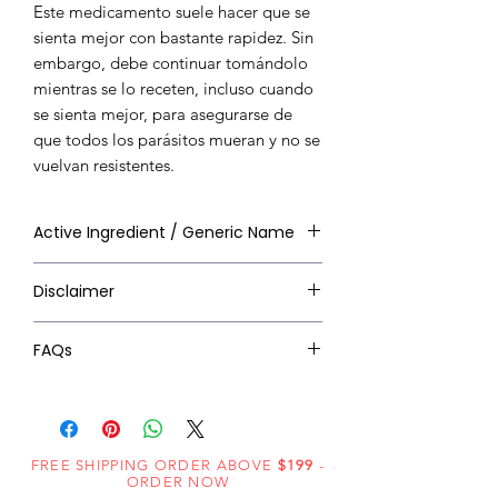
Este medicamento suele hacer que se
sienta mejor con bastante rapidez. Sin
embargo, debe continuar tomándolo
mientras se lo receten, incluso cuando
se sienta mejor, para asegurarse de
que todos los parásitos mueran y no se
vuelvan resistentes.
Active Ingredient / Generic Name
Active Ingredient: Ivermectin
Disclaimer
Generic Name: Ivermectin USP
Drug Class: Antiparasitic /
Ziverdo Kit Store provides this
FAQs
Anthelmintic (Avermectin)
product for informational and
Available Strengths: 3mg, 6mg,
supply purposes only. This is not
Q: Can I buy Ivermectin tablets
12mg, 15mg, 20mg
medical advice. Ivermectin is a
online?
A: Ivermectin is a
Common Brand Names:
prescription medicine — consult a
prescription medicine in most
Stromectol, Mectizan, Ivecop,
FREE SHIPPING ORDER ABOVE
licensed physician before ordering
$199
-
countries. We recommend
ORDER NOW
Iverheal, Vermact
or taking this product. Do not