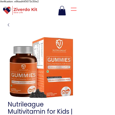
Verification: e9bad445073c50e2
Nutrileague
Multivitamin for Kids |