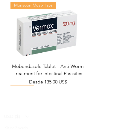
Monsoon Must-Have
Mebendazole Tablet – Anti-Worm
Treatment for Intestinal Parasites
Precio de oferta
Desde
135,00 US$
Monsoon Must-Have
Viral Defense
Viral Defense
Viral Defense
Metabolic Boost
Viral Defense
Health Management
Wellness
USD ($)
Kit de Ziverdo
Blog