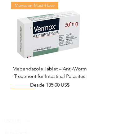
Monsoon Must-Have
Mebendazole Tablet – Anti-Worm
Treatment for Intestinal Parasites
Precio de oferta
Desde
135,00 US$
Monsoon Must-Have
Viral Defense
Viral Defense
Viral Defense
Metabolic Boost
Viral Defense
Health Management
Wellness
USD ($)
Kit de Ziverdo
Blog