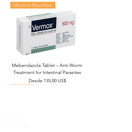
Monsoon Must-Have
Mebendazole Tablet – Anti-Worm
Treatment for Intestinal Parasites
Precio de oferta
Desde
135,00 US$
Monsoon Must-Have
Viral Defense
Viral Defense
Viral Defense
Metabolic Boost
Viral Defense
Health Management
Wellness
USD ($)
Kit de Ziverdo
Blog