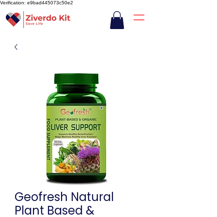
Verification: e9bad445073c50e2
Geofresh Natural
Plant Based &