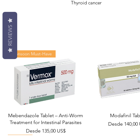
Thyroid cancer
REVIEWS
Monsoon Must-Have
Mebendazole Tablet – Anti-Worm
Modafinil Tab
Treatment for Intestinal Parasites
Precio de ofer
Desde
140,00
Precio de oferta
Desde
135,00 US$
Viral Defense
Metabolic Boost
Wellness
Viral Defense