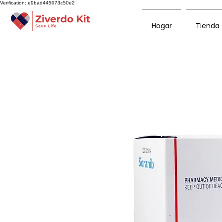
Verification: e9bad445073c50e2
Hogar
Tienda