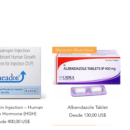
Cipla Ltd
120 tablets in 1 bottle
Monsoon Must-Have
n Injection – Human
Albendazole Tablet
h Hormone (HGH)
Precio de oferta
Desde
130,00 US$
cio de oferta
sde
400,00 US$
Viral Defense
Health Management