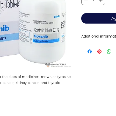
Ag
Additional informa
Composition
Dosage Form
Equivalent brand
o the class of medicines known as tyrosine
er cancer, kidney cancer, and thyroid
Generic Name
Indication