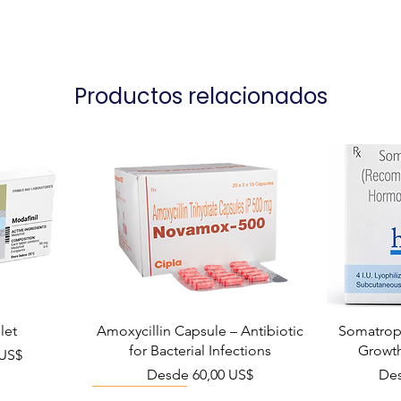
Manufacturer
Packaging
Productos relacionados
let
Amoxycillin Capsule – Antibiotic
Somatropi
for Bacterial Infections
Growt
ta
 US$
Precio de oferta
Pre
Desde
60,00 US$
De
Viral Defense