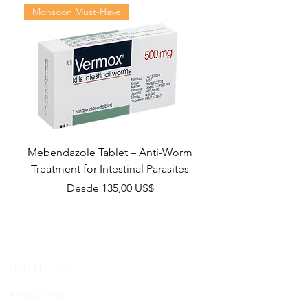
Monsoon Must-Have
Mebendazole Tablet – Anti-Worm
Treatment for Intestinal Parasites
Precio de oferta
Desde
135,00 US$
Monsoon Must-Have
Viral Defense
Viral Defense
Viral Defense
Metabolic Boost
Viral Defense
Health Management
Wellness
USD ($)
Kit de Ziverdo
Blog