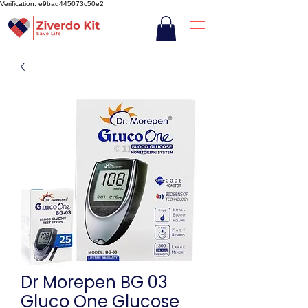
Verification: e9bad445073c50e2
Dr Morepen BG 03
Gluco One Glucose