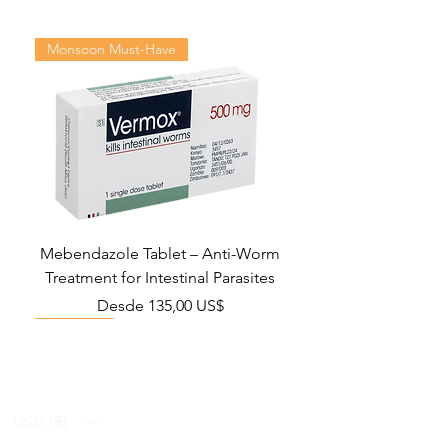
Monsoon Must-Have
Mebendazole Tablet – Anti-Worm
Treatment for Intestinal Parasites
Precio de oferta
Desde
135,00 US$
Monsoon Must-Have
Viral Defense
Viral Defense
Viral Defense
Metabolic Boost
Viral Defense
Health Management
Wellness
USD ($)