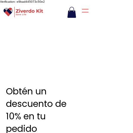
Verification: e9bad445073c50e2
Obtén un
descuento de
10% en tu
pedido