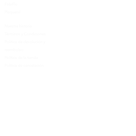
Prescription
FabiFlu
Place an Order
Plaquenil
Nuestra historia
Términos y Condiciones
Política de devolución y
reembolso
Política de la tienda
Política de cancelación
Como ordenar
Preguntas más frecuentes
Call Us
+1 607 204 8139