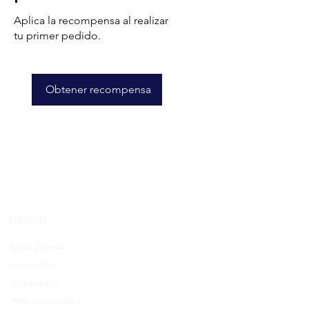
Aplica la recompensa al realizar
tu primer pedido.
Obtener recompensa
USD ($)
Kit de Ziverdo
Blog
Ivermectina
FAQ's
Azitromicina
About Us
Hidroxicloroquina