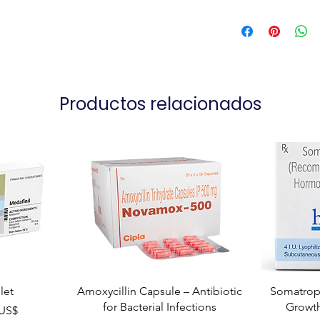
Productos relacionados
let
Amoxycillin Capsule – Antibiotic
Somatropi
for Bacterial Infections
Growt
ta
 US$