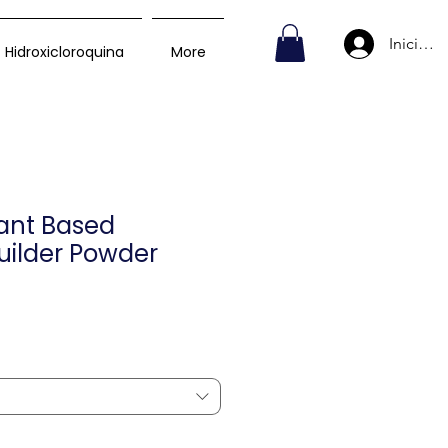
Iniciar s
Hidroxicloroquina
More
lant Based
uilder Powder
Precio