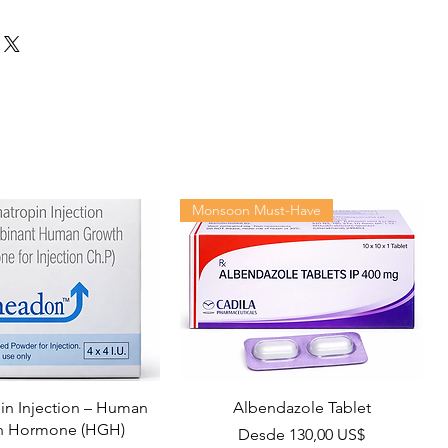
Monsoon Must-Have
n Injection – Human
Albendazole Tablet
h Hormone (HGH)
Precio de oferta
Desde
130,00 US$