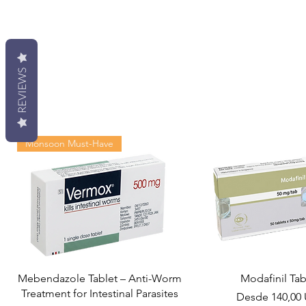
REVIEWS
Monsoon Must-Have
Mebendazole Tablet – Anti-Worm
Modafinil Tab
Treatment for Intestinal Parasites
Precio de ofer
Desde
140,00