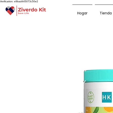
Verification: e9bad445073c50e2
Hogar
Tienda