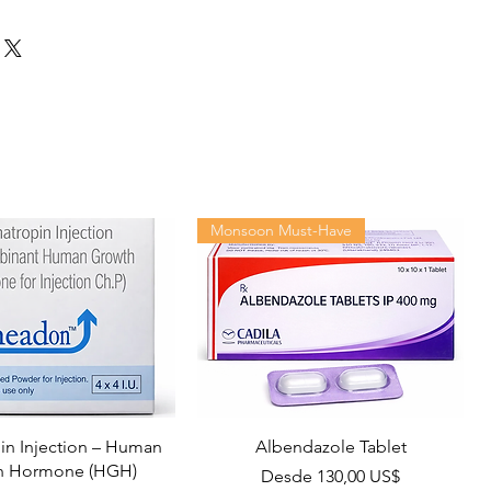
Monsoon Must-Have
n Injection – Human
Albendazole Tablet
h Hormone (HGH)
Precio de oferta
Desde
130,00 US$