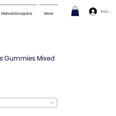
Iniciar s
Hidroxicloroquina
More
ds Gummies Mixed
recio