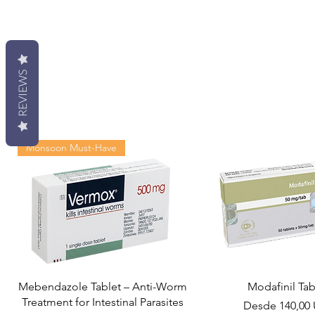
REVIEWS
Monsoon Must-Have
Mebendazole Tablet – Anti-Worm
Modafinil Tab
Treatment for Intestinal Parasites
Precio de ofer
Desde
140,00