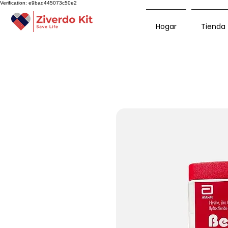
Verification: e9bad445073c50e2
Hogar
Tienda