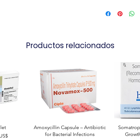
Productos relacionados
let
Amoxycillin Capsule – Antibiotic
Somatropi
for Bacterial Infections
Growt
ta
 US$